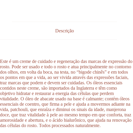
Descrição
Este é um creme de cuidado e regeneração das marcas de expressão do
rosto. Pode ser usado e todo o rosto e atua principalmente no contorno
dos olhos, em volta da boca, na testa, no “bigode chinês” e em todos
os pontos em que a vida, ao ser vivida através das expressões faciais,
traz marcas que podem e devem ser cuidadas. Os óleos essenciais
contidos neste creme, são importados da Inglaterra e têm como
objetivo hidratar e restaurar a energia das células que perdem
vitalidade. O óleo de abacate usado na base é calmante; contém óleos
essenciais de coentro, que firma a pele e ajuda a movermos adiante na
vida, patchouli, que enraíza e diminui os sinais da idade, manjerona
doce, que traz vitalidade à pele ao mesmo tempo em que conforta, traz
amorosidade e abertura, e o ácido hialurônico, que ajuda na renovação
das células do rosto. Todos processados naturalmente.